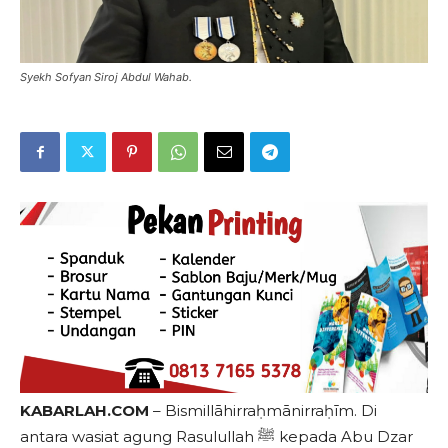
Syekh Sofyan Siroj Abdul Wahab.
KABARLAH.COM
– Bismillāhirraḥmānirraḥīm. Di
antara wasiat agung Rasulullah ﷺ kepada Abu Dzar