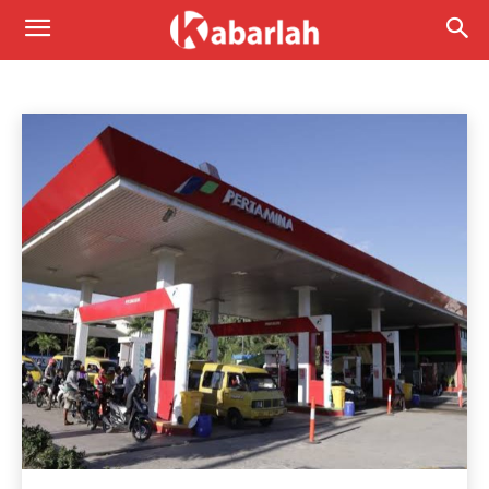
EKONOMI
Bencana Alam
Daerah
DPRD
Internasional
Beranda
Berita
Ekonomi