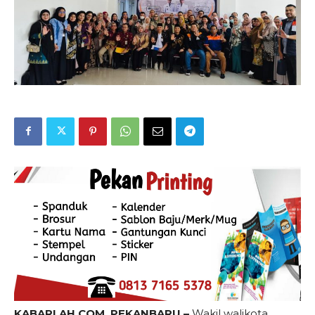
KABARLAH.COM, PEKANBARU –
Wakil walikota