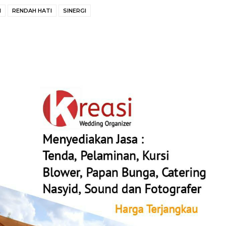
I
RENDAH HATI
SINERGI