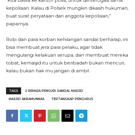
“Kita bawa ke kantor polisi, untuk diinterogasi sama
kepolisian. Kalau di Polsek mungkin dikasih hukuman,
buat surat peryataan dari anggota kepolisian,”
paparnya.
Robi dan para korban kehilangan sandal berharap, ini
bisa membuat jera para pelaku, agar tidak
mengulangi kelakuan serupa, dan membuat mereka
tobat, kemasjid itu untuk beribadah bukan mencuri,
kalau bukan hak mu jangan di ambil.
TAGS
2 REMAJA PENCURI SANDAL MASJID
MASJID AKRAMUNNAS
TERTANGKAP PENGURUS