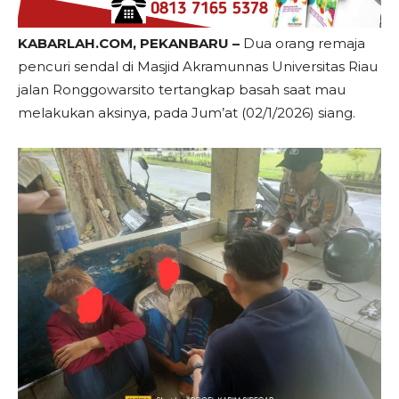
KABARLAH.COM, PEKANBARU –
Dua orang remaja
pencuri sendal di Masjid Akramunnas Universitas Riau
jalan Ronggowarsito tertangkap basah saat mau
melakukan aksinya, pada Jum’at (02/1/2026) siang.