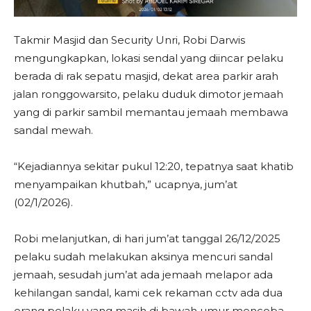
Takmir Masjid dan Security Unri, Robi Darwis
mengungkapkan, lokasi sendal yang diincar pelaku
berada di rak sepatu masjid, dekat area parkir arah
jalan ronggowarsito, pelaku duduk dimotor jemaah
yang di parkir sambil memantau jemaah membawa
sandal mewah.
“Kejadiannya sekitar pukul 12:20, tepatnya saat khatib
menyampaikan khutbah,” ucapnya, jum’at
(02/1/2026).
Robi melanjutkan, di hari jum’at tanggal 26/12/2025
pelaku sudah melakukan aksinya mencuri sandal
jemaah, sesudah jum’at ada jemaah melapor ada
kehilangan sandal, kami cek rekaman cctv ada dua
orang pelaku yang masih di bawah umur mencoba